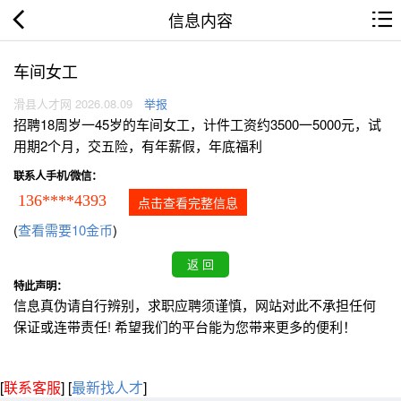
信息内容
车间女工
滑县人才网 2026.08.09
举报
招聘18周岁一45岁的车间女工，计件工资约3500一5000元，试
用期2个月，交五险，有年薪假，年底福利
联系人手机/微信：
136****4393
点击查看完整信息
(
查看需要10金币
)
特此声明：
信息真伪请自行辨别，求职应聘须谨慎，网站对此不承担任何
保证或连带责任! 希望我们的平台能为您带来更多的便利！
[
联系客服
]
[
最新找人才
]