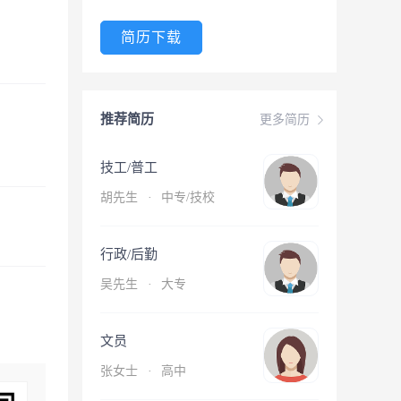
简历下载
推荐简历
更多简历
技工/普工
胡先生
·
中专/技校
行政/后勤
吴先生
·
大专
文员
张女士
·
高中