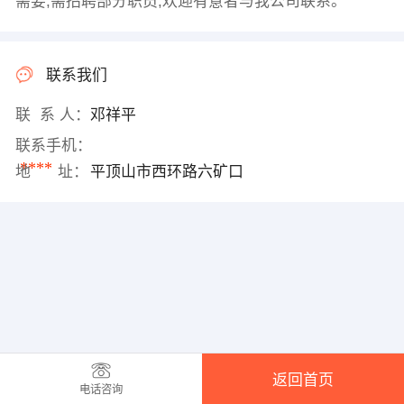
需要,需招聘部分职员,欢迎有意者与我公司联系。
联系我们
联 系 人：
邓祥平
联系手机：
****
地 址：
平顶山市西环路六矿口
返回首页
电话咨询