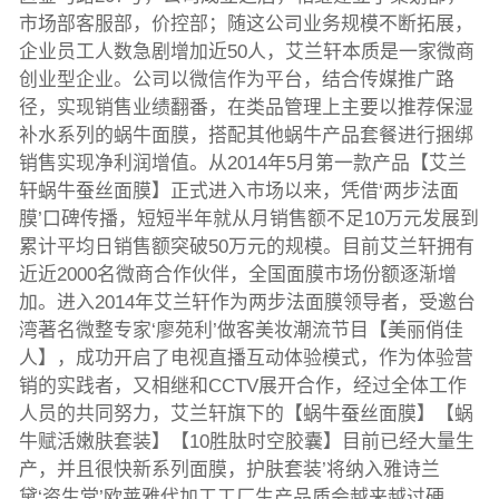
市场部客服部，价控部；随这公司业务规模不断拓展，
企业员工人数急剧增加近50人，艾兰轩本质是一家微商
创业型企业。公司以微信作为平台，结合传媒推广路
径，实现销售业绩翻番，在类品管理上主要以推荐保湿
补水系列的蜗牛面膜，搭配其他蜗牛产品套餐进行捆绑
销售实现净利润增值。从2014年5月第一款产品【艾兰
轩蜗牛蚕丝面膜】正式进入市场以来，凭借‘两步法面
膜’口碑传播，短短半年就从月销售额不足10万元发展到
累计平均日销售额突破50万元的规模。目前艾兰轩拥有
近近2000名微商合作伙伴，全国面膜市场份额逐渐增
加。进入2014年艾兰轩作为两步法面膜领导者，受邀台
湾著名微整专家‘廖苑利’做客美妆潮流节目【美丽俏佳
人】，成功开启了电视直播互动体验模式，作为体验营
销的实践者，又相继和CCTV展开合作，经过全体工作
人员的共同努力，艾兰轩旗下的【蜗牛蚕丝面膜】【蜗
牛赋活嫩肤套装】【10胜肽时空胶囊】目前已经大量生
产，并且很快新系列面膜，护肤套装’将纳入雅诗兰
黛‘资生堂’欧莱雅代加工工厂生产品质会越来越过硬。