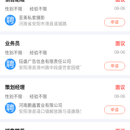
08-06
性别不限
经验不限
亚美私家摄影
申请
河南省安阳市滑县道城路
业务员
面议
08-06
性别不限
经验不限
钰盛广告信息有限责任公司
申请
安阳滑县滑州路中段盛世家园楼下
策划经理
面议
08-06
性别不限
经验不限
河南鹏鑫置业有限公司
申请
安阳滑县道口镇解放路与道康路交汇处鹏鑫剑桥城售楼部