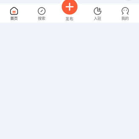
工艺管道设计工程师
面议
首页
搜索
入驻
我的
发布
08-06
性别不限
经验不限
河南省滑县粮机厂
申请
河南省滑县道镇解放北路201号
策划人员
面议
招聘信息
求职简历
08-06
性别不限
经验不限
河南千田实业集团有限公司
申请
中兴路千田大厦18楼
销售助理
面议
08-06
性别不限
经验不限
艾兰轩生物科技大连有限公司
申请
河南省安阳市滑县老史路